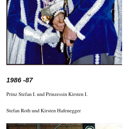
1986 -87
Prinz Stefan I. und Prinzessin Kirsten I.
Stefan Roth und Kirsten Hafenegger