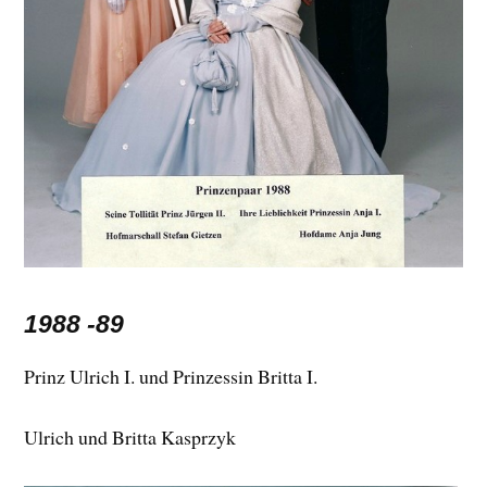
1988 -89
Prinz Ulrich I. und Prinzessin Britta I.
Ulrich und Britta Kasprzyk