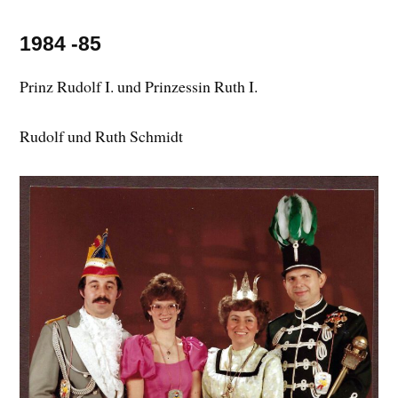
1984 -85
Prinz Rudolf I. und Prinzessin Ruth I.
Rudolf und Ruth Schmidt