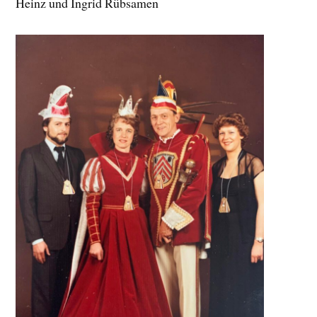
Heinz und Ingrid Rübsamen