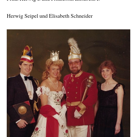
Herwig Seipel und Elisabeth Schneider