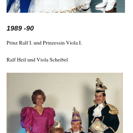
1989 -90
Prinz Ralf I. und Prinzessin Viola I.
Ralf Heil und Viola Scheibel