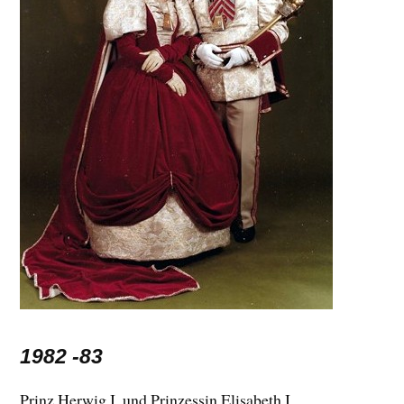
1982 -83
Prinz Herwig I. und Prinzessin Elisabeth I.