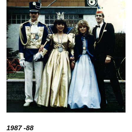
1987 -88