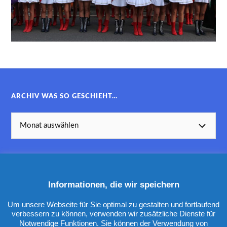
ARCHIV WAS SO GESCHIEHT…
Informationen, die wir speichern
KATEGORIEN
Um unsere Webseite für Sie optimal zu gestalten und fortlaufend
verbessern zu können, verwenden wir zusätzliche Dienste für
Notwendige Funktionen. Sie können der Verwendung von