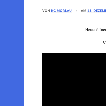
VON
KG MÖRLAU
AM
13. DEZEM
Heute öffnet
V