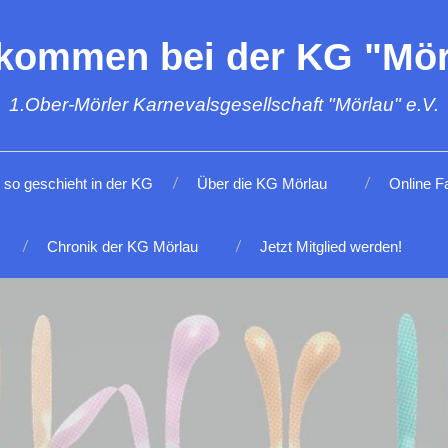
lkommen bei der KG "Mör
1.Ober-Mörler Karnevalsgesellschaft "Mörlau" e.V.
so geschieht in der KG
Über die KG Mörlau
Online F
Chronik der KG Mörlau
Jetzt Mitglied werden!