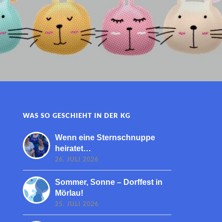
WAS SO GESCHIEHT IN DER KG
Wenn eine Sternschnuppe
heiratet…
26. JULI 2026
Sommer, Sonne – Dorffest in
Mörlau!
25. JULI 2026