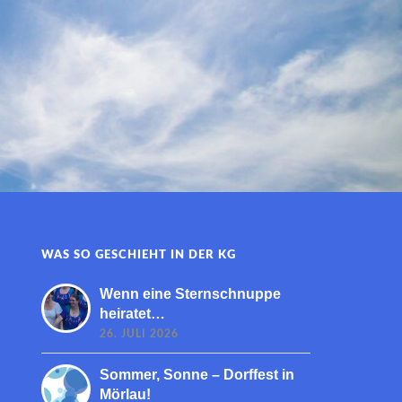
WAS SO GESCHIEHT IN DER KG
Wenn eine Sternschnuppe
heiratet…
26. JULI 2026
Sommer, Sonne – Dorffest in
Mörlau!