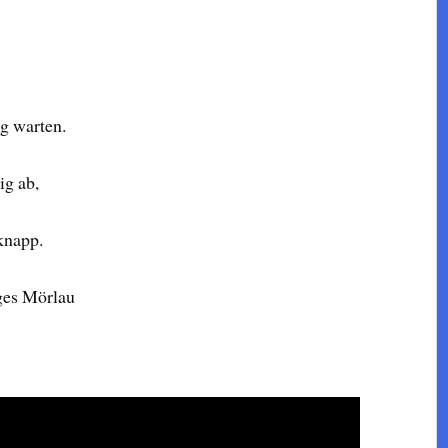
g warten.
ig ab,
 knapp.
iges Mörlau