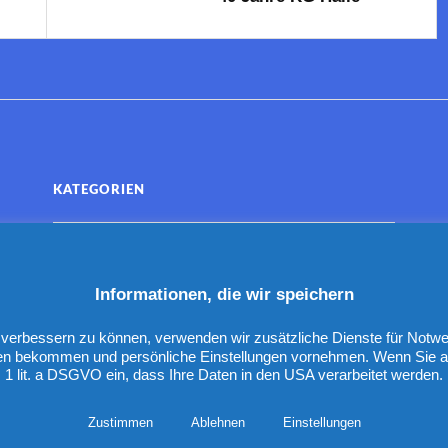
KATEGORIEN
Informationen, die wir speichern
nd verbessern zu können, verwenden wir zusätzliche Dienste für Not
en bekommen und persönliche Einstellungen vornehmen. Wenn Sie auf "
1 lit. a DSGVO ein, dass Ihre Daten in den USA verarbeitet werden.
&
SENTIERT VON
WORDPRESS
THEME ERSTELLT VON
ANDERS N
Zustimmen
Ablehnen
Einstellungen