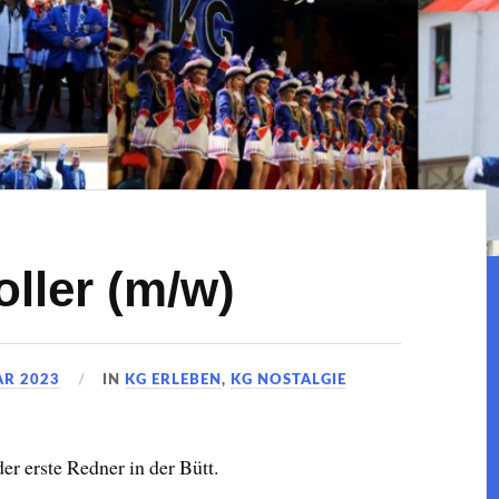
oller (m/w)
AR 2023
IN
KG ERLEBEN
,
KG NOSTALGIE
der erste Redner in der Bütt.